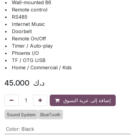
• Wall-mounted 86
• Remote control
• RS485
• Internet Music
• Doorbell
• Remote On/Off
• Timer / Auto-play
• Phoenix I/O
• TF / OTG USB
• Home / Commercial / Kids
د.ك
45.000
إضافة إلى عربة التسوق
Sound System
BlueTooth
Color
:
Black