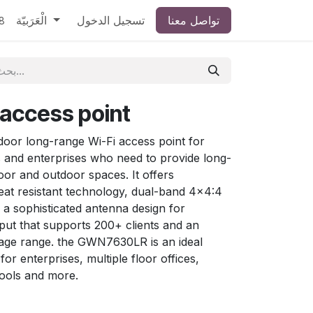
تواصل معنا
تسجيل الدخول
الْعَرَبيّة
8
 access point
or long-range Wi-Fi access point for
 and enterprises who need to provide long-
oor and outdoor spaces. It offers
at resistant technology, dual-band 4×4:4
 sophisticated antenna design for
t that supports 200+ clients and an
ge range. the GWN7630LR is an ideal
or enterprises, multiple floor offices,
ools and more.