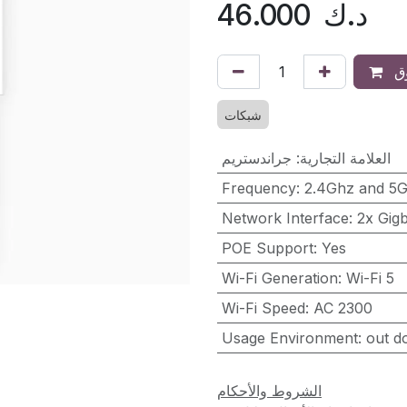
د.ك
46.000
ق
شبكات
العلامة التجارية
:
جراندستريم
Frequency
:
2.4Ghz and 5
Network Interface
:
2x Gigb
POE Support
:
Yes
Wi-Fi Generation
:
Wi-Fi 5
Wi-Fi Speed
:
AC 2300
Usage Environment
:
out d
الشروط والأحكام