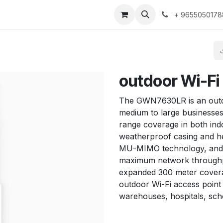
توا
+ 9655050178
outdoor Wi-Fi
The GWN7630LR is an outdo
medium to large businesses
range coverage in both ind
weatherproof casing and he
MU-MIMO technology, and a
maximum network throughpu
expanded 300 meter covera
outdoor Wi-Fi access point f
warehouses, hospitals, sch