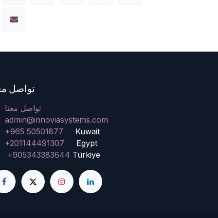
تواصل مع
تواصل معنا
admin@innoviasystems.com
+965 50501877
Kuwait
+201144491307
Egypt
+905343383644
Türkiye