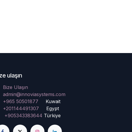
ze ulaşın
Bize Ulaşın
admin@innoviasystems.com
+965 50501877
Kuwait
+201144491307
Egypt
+905343383644
Türkiye