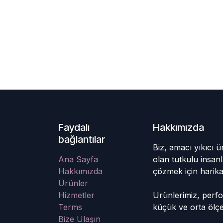
Faydalı
Hakkımızda
bağlantılar
Biz, amacı yıkıcı ü
Ana Sayfa
olan tutkulu insanl
Hakkımızda
çözmek için harika
Ürünler
Hizmetler
Ürünlerimiz, perfo
Terms
küçük ve orta ölçekl
Bize Ulaşın