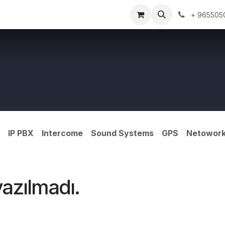
Bize Ulaşın
+ 965505
IP PBX
Intercome
Sound Systems
GPS
Netowor
yazılmadı.