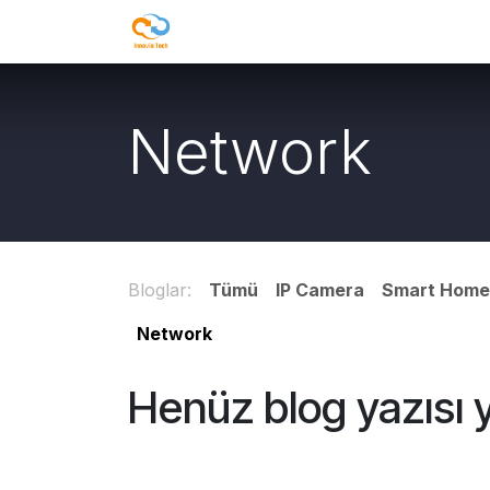
İçereği Atla
Mağaza
Our Services
Blog
Network
Bloglar:
Tümü
IP Camera
Smart Home
Network
Henüz blog yazısı 