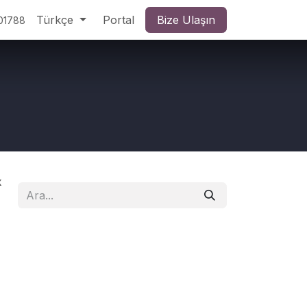
Türkçe
Portal
Bize Ulaşın
01788
k