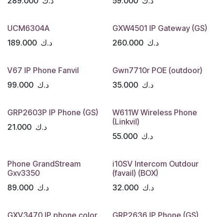
د.ك
59.000
د.ك
289.000
UCM6304A
GXW4501 IP Gateway (GS)
د.ك
260.000
د.ك
189.000
V67 IP Phone Fanvil
Gwn7710r POE (outdoor)
د.ك
35.000
د.ك
99.000
GRP2603P IP Phone (GS)
W611W Wireless Phone
(Linkvil)
د.ك
21.000
د.ك
55.000
Phone GrandStream
i10SV Intercom Outdour
Gxv3350
(favail) (BOX)
د.ك
32.000
د.ك
89.000
GXV3470 IP phone color
GRP2636 IP Phone (GS)