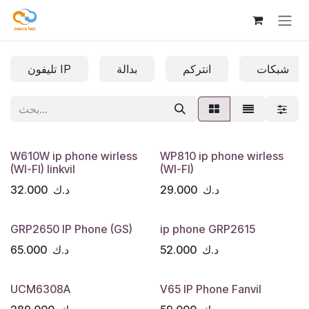
تخطي للذهاب إلى المحتوى
شبكات
انتركم
بدالة
تليفون IP
W610W ip phone wirless
WP810 ip phone wirless
(WI-FI) linkvil
(WI-FI)
د.ك
29.000
د.ك
32.000
GRP2650 IP Phone (GS)
ip phone GRP2615
د.ك
52.000
د.ك
65.000
UCM6308A
V65 IP Phone Fanvil